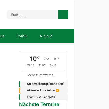
nde
Politik
A bis Z
10°
26°
10°
05:45
21:03
SW 6
Mehr zum Wetter …
Stromstörung (behoben)
Aktuelle Baustellen
3
Live-HVV-Fahrplan
Nächste Termine