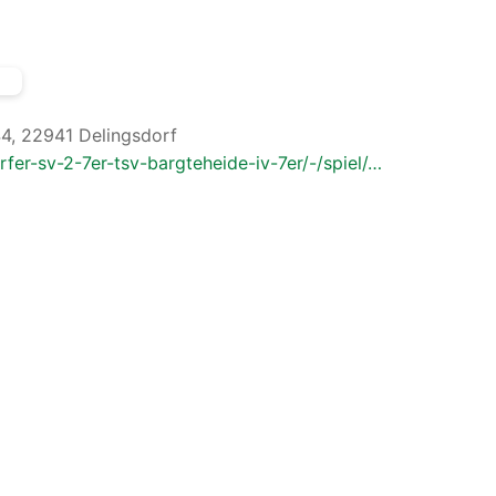
44, 22941 Delingsdorf
rfer-sv-2-7er-tsv-bargteheide-iv-7er/-/spiel/…