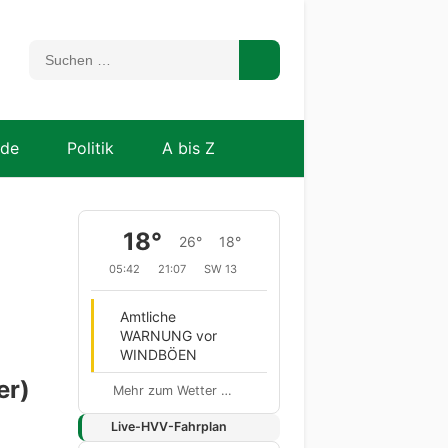
nde
Politik
A bis Z
18°
26°
18°
05:42
21:07
SW 13
Amtliche
WARNUNG vor
WINDBÖEN
er)
Mehr zum Wetter …
Live-HVV-Fahrplan