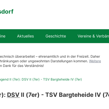
sdorf
ine
Aktuelles
Geschichte
Vereine & Verbä
technisch überarbeitet – ehrenamtlich und in der Freizeit. Daher
nschränkungen oder ungewohnten Darstellungen kommen.
Weitere
en Dank für das Verständnis!
end II (7er): DSV II (7er) - TSV Bargteheide IV (7er)
r):
DSV
II (7er) - TSV Bargteheide IV (7