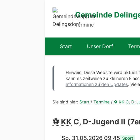
Gemeinde Deling
Termine
Start
Unser Dorf
Term
Hinweis: Diese Website wird aktuell 
kann es zeitweise zu kleineren Ei
Informationen zu den Updates
. Viel
Sie sind hier:
Start
/
Termine
/
⚽ KK C, D-Jug
⚽
KK
C, D-Jugend II (7e
So. 31.05.2026 09:45
Sport