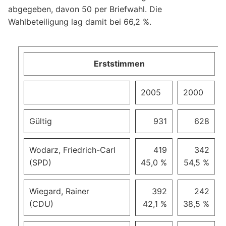
abgegeben, davon 50 per Briefwahl. Die
Wahlbeteiligung lag damit bei 66,2 %.
Erststimmen
2005
2000
Gültig
931
628
Wodarz, Friedrich-Carl
419
342
(SPD)
45,0 %
54,5 %
Wiegard, Rainer
392
242
(CDU)
42,1 %
38,5 %