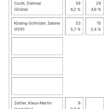
Curdt, Dietmar
59
29
(Grüne)
6,2 %
4,6 %
Kösling-Schröder, Sabine
53
15
(FDP)
5,7 %
2,4 %
Zettler, Klaus-Martin
8