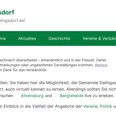
sdorf
lingsdorf.de!
ine
Aktuelles
Geschichte
Vereine & Verbä
technisch überarbeitet – ehrenamtlich und in der Freizeit. Daher
nschränkungen oder ungewohnten Darstellungen kommen.
Weitere
en Dank für das Verständnis!
ßen. Sie haben hier die Möglichkeit, die Gemeinde Delingsd
t, auch virtuell kennen zu lernen. Allerdings sollten Sie nic
wischen
Ahrensburg
und
Bargteheide
live zu erleben.
en Einblick in die Vielfalt der Angebote der
Vereine
,
Politik
u