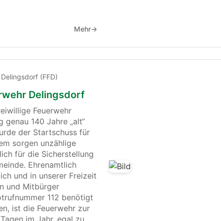
Mehr
→
 Delingsdorf (FFD)
erwehr Delingsdorf
reiwillige Feuerwehr
g genau 140 Jahre „alt“
urde der Startschuss für
em sorgen unzählige
ch für die Sicherstellung
meinde. Ehrenamtlich
ich und in unserer Freizeit
n und Mitbürger
otrufnummer 112 benötigt
en, ist die Feuerwehr zur
 Tagen im Jahr, egal zu