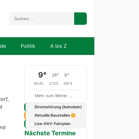
nde
Politik
A bis Z
9°
26°
9°
05:45
21:03
SW 6
Mehr zum Wetter …
orf,
ht
Stromstörung (behoben)
Aktuelle Baustellen
3
Live-HVV-Fahrplan
nd
Nächste Termine