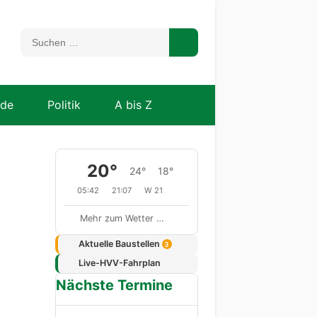
nde
Politik
A bis Z
20°
24°
18°
05:42
21:07
W 21
Mehr zum Wetter …
Aktuelle Baustellen
3
Live-HVV-Fahrplan
Nächste Termine