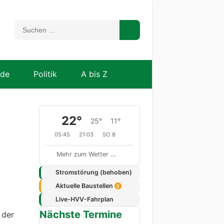
nde
Politik
A bis Z
22°
25°
11°
05:45
21:03
SO 8
Mehr zum Wetter …
Stromstörung (behoben)
Aktuelle Baustellen
3
Live-HVV-Fahrplan
Nächste Termine
 der