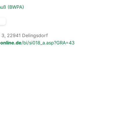
huß (BWPA)
 3, 22941 Delingsdorf
online.de
/bi/si018_a.asp?GRA=43