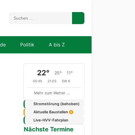
nde
Politik
A bis Z
22°
25°
11°
05:45
21:03
SW 6
Mehr zum Wetter …
Stromstörung (behoben)
Aktuelle Baustellen
3
Live-HVV-Fahrplan
Nächste Termine