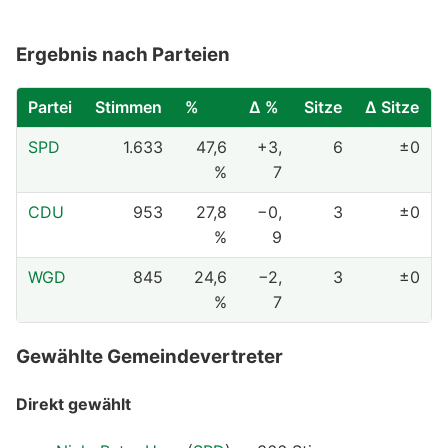
Ergebnis nach Parteien
Partei
Stimmen
%
Δ %
Sitze
Δ Sitze
SPD
1.633
47,6
+3,
6
±0
%
7
CDU
953
27,8
−0,
3
±0
%
9
WGD
845
24,6
−2,
3
±0
%
7
Gewählte Gemeindevertreter
Direkt gewählt