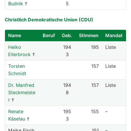
Budnik
†
5
Christlich Demokratische Union (CDU)
Name
Beruf
Geb.
Stimmen
Mandat
Heiko
194
195
Liste
Ellerbrock
†
3
Torsten
157
Liste
Schmidt
Dr. Manfred
194
157
Liste
Steckmeiste
8
r
†
Renate
195
155
–
Käselau
†
3
Maike Fisch
151
–