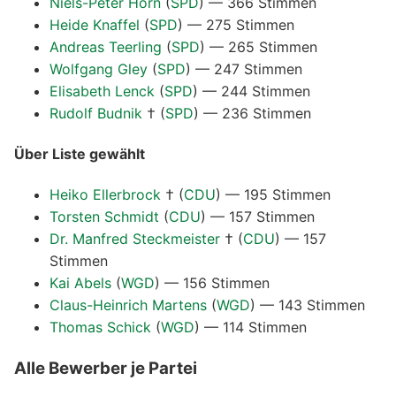
Niels-Peter Horn
(
SPD
) — 366 Stimmen
Heide Knaffel
(
SPD
) — 275 Stimmen
Andreas Teerling
(
SPD
) — 265 Stimmen
Wolfgang Gley
(
SPD
) — 247 Stimmen
Elisabeth Lenck
(
SPD
) — 244 Stimmen
Rudolf Budnik
†
(
SPD
) — 236 Stimmen
Über Liste gewählt
Heiko Ellerbrock
†
(
CDU
) — 195 Stimmen
Torsten Schmidt
(
CDU
) — 157 Stimmen
Dr. Manfred Steckmeister
†
(
CDU
) — 157
Stimmen
Kai Abels
(
WGD
) — 156 Stimmen
Claus-Heinrich Martens
(
WGD
) — 143 Stimmen
Thomas Schick
(
WGD
) — 114 Stimmen
Alle Bewerber je Partei