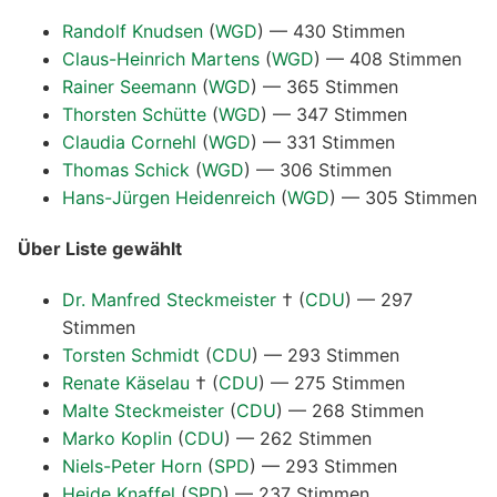
Randolf Knudsen
(
WGD
) — 430 Stimmen
Claus-Heinrich Martens
(
WGD
) — 408 Stimmen
Rainer Seemann
(
WGD
) — 365 Stimmen
Thorsten Schütte
(
WGD
) — 347 Stimmen
Claudia Cornehl
(
WGD
) — 331 Stimmen
Thomas Schick
(
WGD
) — 306 Stimmen
Hans-Jürgen Heidenreich
(
WGD
) — 305 Stimmen
Über Liste gewählt
Dr. Manfred Steckmeister
†
(
CDU
) — 297
Stimmen
Torsten Schmidt
(
CDU
) — 293 Stimmen
Renate Käselau
†
(
CDU
) — 275 Stimmen
Malte Steckmeister
(
CDU
) — 268 Stimmen
Marko Koplin
(
CDU
) — 262 Stimmen
Niels-Peter Horn
(
SPD
) — 293 Stimmen
Heide Knaffel
(
SPD
) — 237 Stimmen