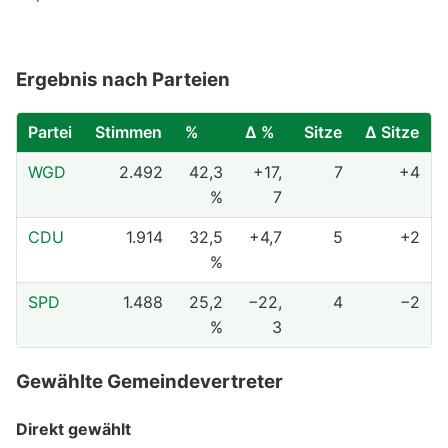
Ergebnis nach Parteien
Partei
Stimmen
%
Δ %
Sitze
Δ Sitze
WGD
2.492
42,3
+17,
7
+4
%
7
CDU
1.914
32,5
+4,7
5
+2
%
SPD
1.488
25,2
−22,
4
−2
%
3
Gewählte Gemeindevertreter
Direkt gewählt