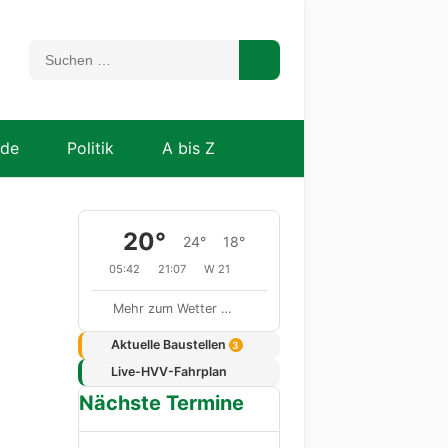
nde
Politik
A bis Z
20°
24°
18°
05:42
21:07
W 21
Mehr zum Wetter …
Aktuelle Baustellen
3
Live-HVV-Fahrplan
Nächste Termine