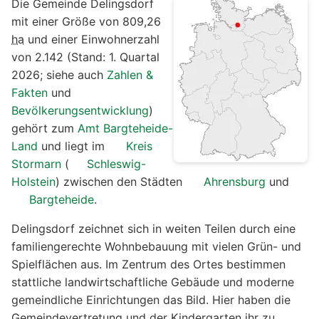
Die Gemeinde Delingsdorf
mit einer Größe von 809,26
ha
und einer Einwohnerzahl
von 2.142 (Stand: 1. Quartal
2026; siehe auch
Zahlen &
Fakten
und
Bevölkerungsentwicklung
)
gehört zum
Amt Bargteheide-
Land
und liegt im
Kreis
Stormarn
(
Schleswig-
Holstein
) zwischen den Städten
Ahrensburg
und
Bargteheide
.
Delingsdorf zeichnet sich in weiten Teilen durch eine
familiengerechte Wohnbebauung mit vielen Grün- und
Spielflächen aus. Im Zentrum des Ortes bestimmen
stattliche landwirtschaftliche Gebäude und moderne
gemeindliche Einrichtungen das Bild. Hier haben die
Gemeindevertretung und der Kindergarten ihr zu