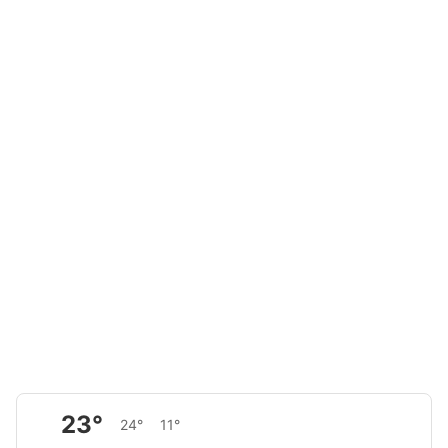
23°
24°
11°