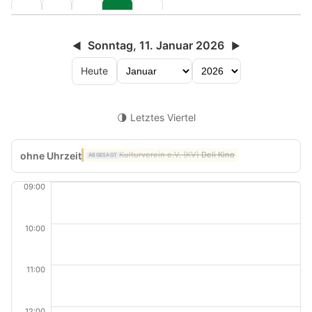
Sonntag, 11. Januar 2026
◀
▶
Heute
🌗 Letztes Viertel
ohne Uhrzeit
Kulturverein e.V. (KV)
Deli Kino
ABGESAGT
09:00
10:00
11:00
12:00