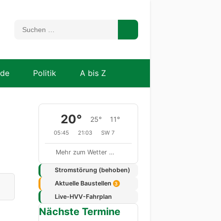
nde
Politik
A bis Z
20°
25°
11°
05:45
21:03
SW 7
Mehr zum Wetter …
Stromstörung (behoben)
Aktuelle Baustellen
3
Live-HVV-Fahrplan
Nächste Termine