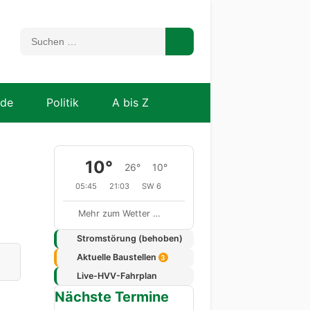
nde
Politik
A bis Z
10°
26°
10°
05:45
21:03
SW 6
Mehr zum Wetter …
Stromstörung (behoben)
Aktuelle Baustellen
3
Live-HVV-Fahrplan
Nächste Termine