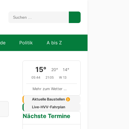
nde
Politik
A bis Z
15°
20°
14°
05:44
21:05
W 13
Mehr zum Wetter …
Aktuelle Baustellen
3
Live-HVV-Fahrplan
Nächste Termine