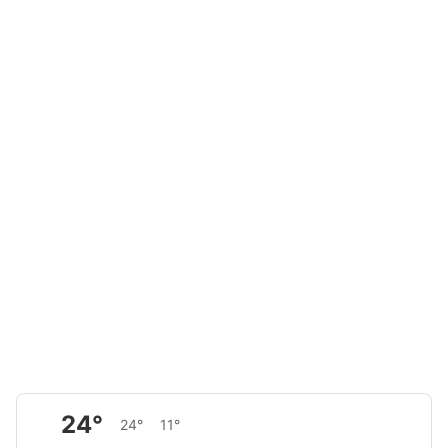
24°
24°
11°