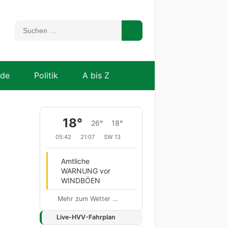
nde
Politik
A bis Z
18°
26°
18°
05:42
21:07
SW 13
Amtliche
WARNUNG vor
WINDBÖEN
Mehr zum Wetter …
Live-HVV-Fahrplan