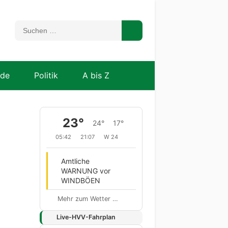
nde
Politik
A bis Z
23°
24°
17°
05:42
21:07
W 24
Amtliche
WARNUNG vor
WINDBÖEN
Mehr zum Wetter …
Live-HVV-Fahrplan