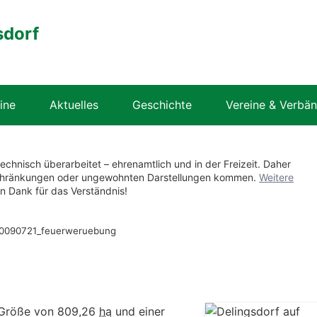
sdorf
ine
Aktuelles
Geschichte
Vereine & Verbä
technisch überarbeitet – ehrenamtlich und in der Freizeit. Daher
nschränkungen oder ungewohnten Darstellungen kommen.
Weitere
en Dank für das Verständnis!
0090721_feuerweruebung
 Größe von 809,26
ha
und einer