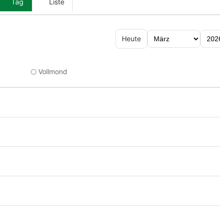
Tag
Liste
Heute
🌕 Vollmond