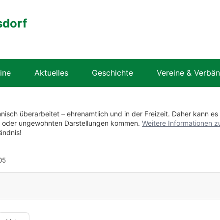
sdorf
ine
Aktuelles
Geschichte
Vereine & Verbä
hnisch überarbeitet – ehrenamtlich und in der Freizeit. Daher kann es
en oder ungewohnten Darstellungen kommen.
Weitere Informationen z
ändnis!
05