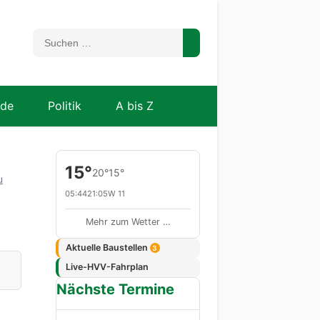
nde
Politik
A bis Z
15°
20°
15°
u
05:44
21:05
W 11
Mehr zum Wetter …
Aktuelle Baustellen
3
Live-HVV-Fahrplan
Nächste Termine