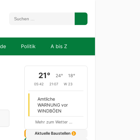
nde
Politik
A bis Z
21°
24°
18°
05:42
21:07
W 23
Amtliche
WARNUNG vor
WINDBÖEN
Mehr zum Wetter …
Aktuelle Baustellen
3