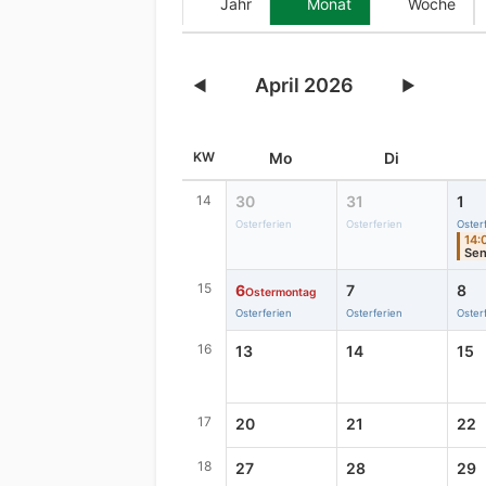
Jahr
Monat
Woche
April 2026
◀
▶
KW
Mo
Di
14
30
31
1
Osterferien
Osterferien
Oster
14:
15
6
7
8
Ostermontag
Osterferien
Osterferien
Oster
16
13
14
15
17
20
21
22
18
27
28
29