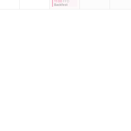
11:00
FFD
Backfest