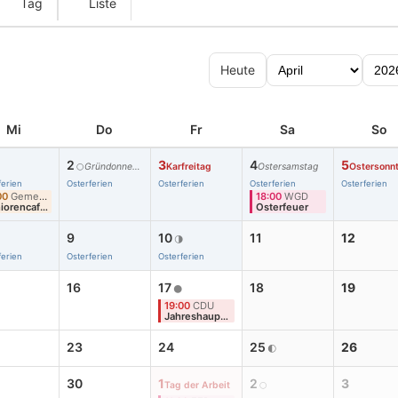
Tag
Liste
Heute
Mi
Do
Fr
Sa
So
2
3
4
5
Gründonnerstag
Karfreitag
Ostersamstag
Ostersonn
🌕
ferien
Osterferien
Osterferien
Osterferien
Osterferien
00
Gemeinde
18:00
WGD
Seniorencafé
Osterfeuer
9
10
11
12
🌗
ferien
Osterferien
Osterferien
16
17
18
19
🌑
19:00
CDU
Jahreshauptversammlung
23
24
25
26
🌓
30
1
2
3
Tag der Arbeit
🌕