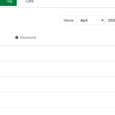
Tag
Liste
Heute
🌑 Neumond