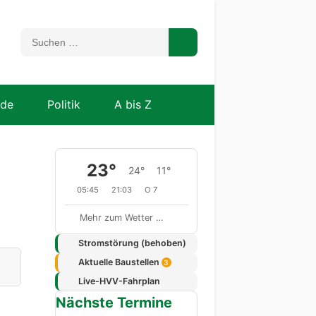
nde
Politik
A bis Z
23°
24°
11°
05:45
21:03
O 7
Mehr zum Wetter …
Stromstörung (behoben)
Aktuelle Baustellen
3
Live-HVV-Fahrplan
Nächste Termine