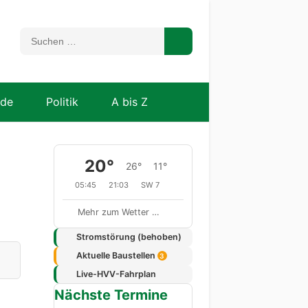
nde
Politik
A bis Z
20°
26°
11°
05:45
21:03
SW 7
Mehr zum Wetter …
Stromstörung (behoben)
Aktuelle Baustellen
3
Live-HVV-Fahrplan
Nächste Termine