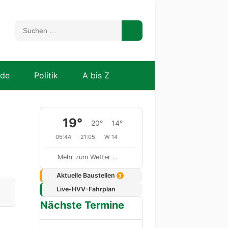
nde
Politik
A bis Z
19°
20°
14°
05:44
21:05
W 14
Mehr zum Wetter …
Aktuelle Baustellen
3
Live-HVV-Fahrplan
Nächste Termine