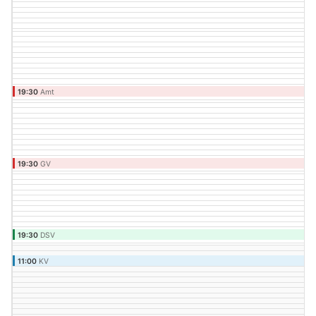
19:30
Amt
Amtsausschuß
19:30
GV
Gemeindevertretung
19:30
DSV
Jahreshauptversammlung
11:00
KV
Spielzeugmarkt