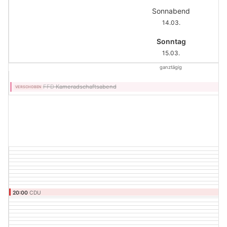
Sonnabend
14.03.
Sonntag
15.03.
ganztägig
FFD
Kameradschaftsabend
VERSCHOBEN
20:00
CDU
CDU-Treff / mitgliederoffene Fraktionssitzung