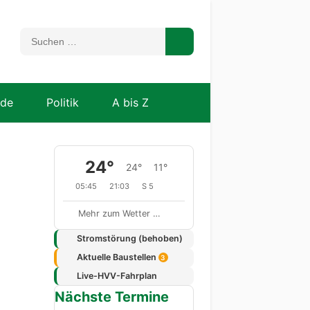
nde
Politik
A bis Z
24°
24°
11°
05:45
21:03
S 5
Mehr zum Wetter …
Stromstörung (behoben)
Aktuelle Baustellen
3
Live-HVV-Fahrplan
Nächste Termine