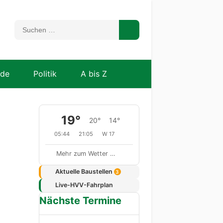
nde
Politik
A bis Z
19°
20°
14°
05:44
21:05
W 17
Mehr zum Wetter …
Aktuelle Baustellen
3
Live-HVV-Fahrplan
Nächste Termine