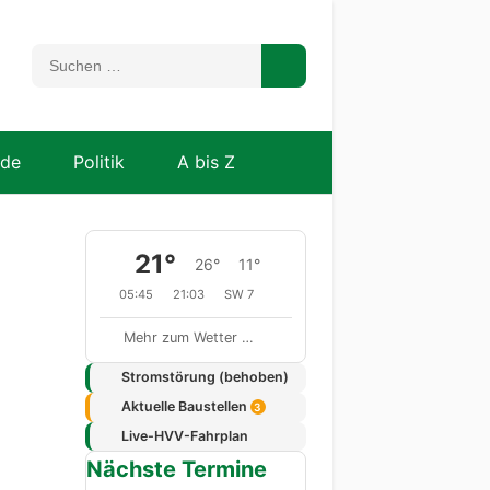
nde
Politik
A bis Z
21°
26°
11°
05:45
21:03
SW 7
Mehr zum Wetter …
Stromstörung (behoben)
Aktuelle Baustellen
3
Live-HVV-Fahrplan
Nächste Termine