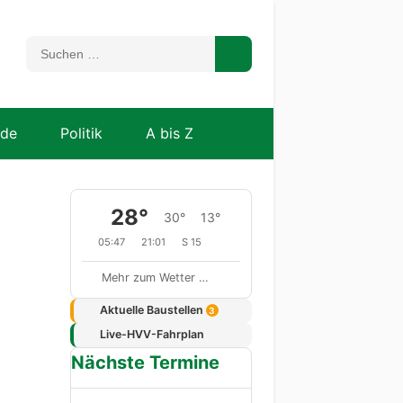
nde
Politik
A bis Z
28°
30°
13°
05:47
21:01
S 15
Mehr zum Wetter …
Aktuelle Baustellen
3
Live-HVV-Fahrplan
Nächste Termine