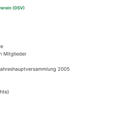
verein (DSV)
te
n Mitglieder
 Jahreshauptversammlung 2005
hte)