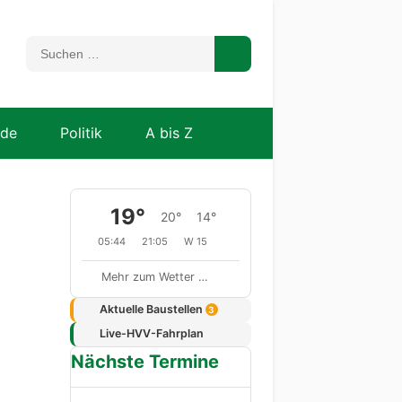
nde
Politik
A bis Z
19°
20°
14°
05:44
21:05
W 15
Mehr zum Wetter …
Aktuelle Baustellen
3
Live-HVV-Fahrplan
Nächste Termine