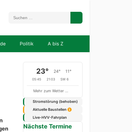
nde
Politik
A bis Z
23°
24°
11°
05:45
21:03
SW 6
Mehr zum Wetter …
Stromstörung (behoben)
Aktuelle Baustellen
3
Live-HVV-Fahrplan
en
Nächste Termine
ngen