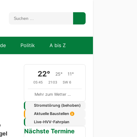
nde
Politik
A bis Z
22°
25°
11°
05:45
21:03
SW 6
Mehr zum Wetter …
Stromstörung (behoben)
Aktuelle Baustellen
3
Live-HVV-Fahrplan
b
Nächste Termine
gel