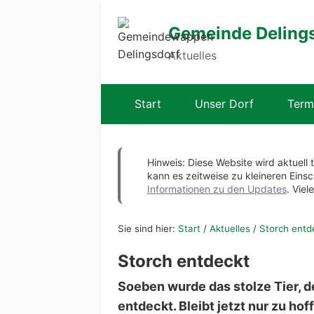
Gemeinde Deling
Aktuelles
Start
Unser Dorf
Term
Hinweis: Diese Website wird aktuell 
kann es zeitweise zu kleineren Ei
Informationen zu den Updates
. Viel
Sie sind hier:
Start
/
Aktuelles
/
Storch entd
Storch entdeckt
Soeben wurde das stolze Tier, d
entdeckt. Bleibt jetzt nur zu ho