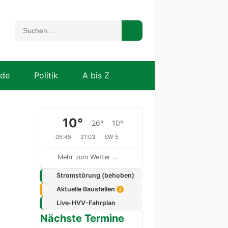
nde
Politik
A bis Z
10°
26°
10°
05:45
21:03
SW 5
Mehr zum Wetter …
Stromstörung (behoben)
Aktuelle Baustellen
3
Live-HVV-Fahrplan
Nächste Termine