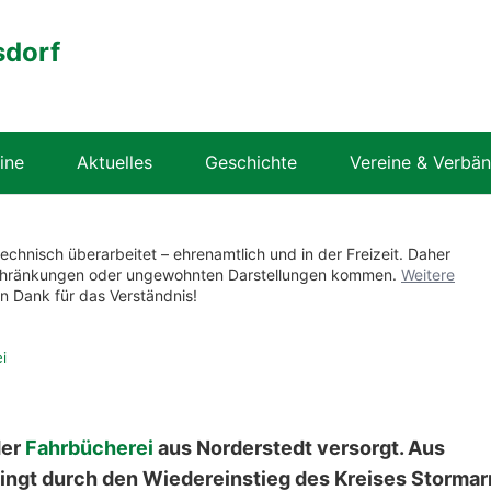
sdorf
ine
Aktuelles
Geschichte
Vereine & Verbä
technisch überarbeitet – ehrenamtlich und in der Freizeit. Daher
nschränkungen oder ungewohnten Darstellungen kommen.
Weitere
en Dank für das Verständnis!
i
der
Fahrbücherei
aus Norderstedt versorgt. Aus
ingt durch den Wiedereinstieg des Kreises Stormar