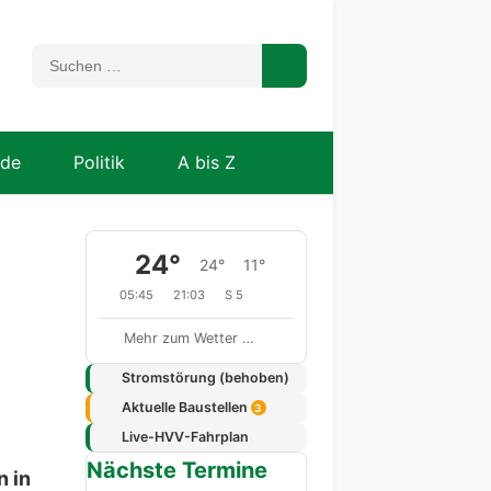
nde
Politik
A bis Z
24°
24°
11°
05:45
21:03
S 5
Mehr zum Wetter …
Stromstörung (behoben)
Aktuelle Baustellen
3
Live-HVV-Fahrplan
Nächste Termine
n in