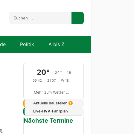
nde
Politik
A bis Z
20°
24°
18°
05:42
21:07
W 18
Mehr zum Wetter …
Aktuelle Baustellen
3
Live-HVV-Fahrplan
Nächste Termine
t.