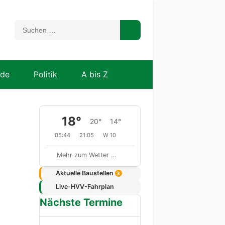
nde
Politik
A bis Z
18°
20°
14°
05:44
21:05
W 10
Mehr zum Wetter …
Aktuelle Baustellen
3
Live-HVV-Fahrplan
Nächste Termine