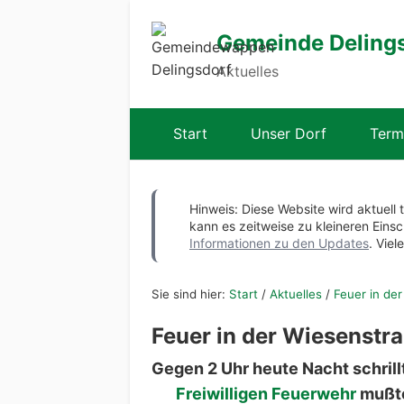
Gemeinde Deling
Aktuelles
Start
Unser Dorf
Term
Hinweis: Diese Website wird aktuell 
kann es zeitweise zu kleineren Ei
Informationen zu den Updates
. Viel
Sie sind hier:
Start
/
Aktuelles
/
Feuer in de
Feuer in der Wiesenstr
Gegen 2 Uhr heute Nacht schrillt
Freiwilligen Feuerwehr
mußten