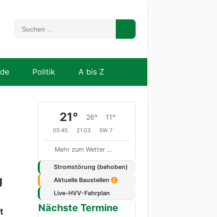
nde
Politik
A bis Z
21°
26°
11°
05:45
21:03
SW 7
Mehr zum Wetter …
Stromstörung (behoben)
g
Aktuelle Baustellen
3
Live-HVV-Fahrplan
Nächste Termine
t