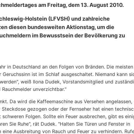
chmeldertages am Freitag, dem 13. August 2010.
hleswig-Holstein (LFVSH) und zahlreiche
en diesen bundesweiten Aktionstag, um die
auchmeldern im Bewusstsein der Bevölkerung zu
hr in Deutschland an den Folgen von Bränden. Die meisten
r Geruchssinn ist im Schlaf ausgeschaltet. Niemand kann si
u werden", weiß Ilona Dudek, Vorstandsmitglied und zuständ
d Rauchmelder unverzichtbar."
enkt. Da wird die Kaffeemaschine aus Versehen angelassen, 
r Steckdose gezogen oder der Fernseher hat einen technis
t schweren Folgen. Sollte ein Feuer ausbrechen, gibt es eini
ren Sie Ruhe", rät Dudek. "Halten Sie Türen und Fenster in
eine Ausbreitung von Rauch und Feuer zu verhindern. Ruf