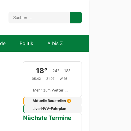
nde
Politik
A bis Z
18°
24°
18°
05:42
21:07
W 16
Mehr zum Wetter …
Aktuelle Baustellen
3
Live-HVV-Fahrplan
Nächste Termine