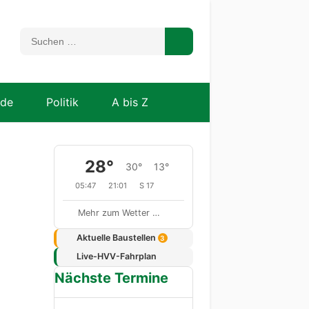
nde
Politik
A bis Z
28°
30°
13°
05:47
21:01
S 17
Mehr zum Wetter …
Aktuelle Baustellen
3
Live-HVV-Fahrplan
Nächste Termine