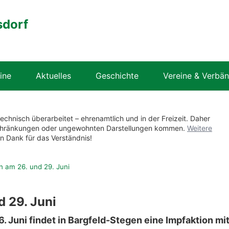
sdorf
ine
Aktuelles
Geschichte
Vereine & Verbä
technisch überarbeitet – ehrenamtlich und in der Freizeit. Daher
nschränkungen oder ungewohnten Darstellungen kommen.
Weitere
en Dank für das Verständnis!
n am 26. und 29. Juni
d 29. Juni
Juni findet in Bargfeld-Stegen eine Impfaktion mi