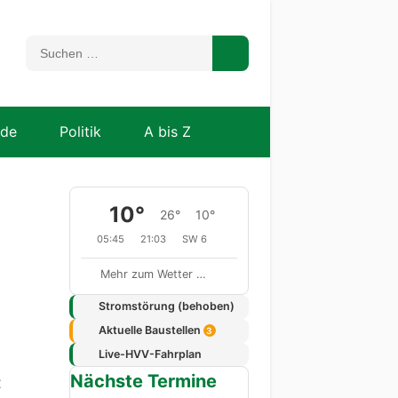
nde
Politik
A bis Z
10°
26°
10°
05:45
21:03
SW 6
Mehr zum Wetter …
Stromstörung (behoben)
Aktuelle Baustellen
3
Live-HVV-Fahrplan
Nächste Termine
t