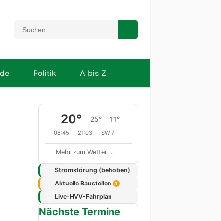
nde
Politik
A bis Z
20°
25°
11°
05:45
21:03
SW 7
Mehr zum Wetter …
Stromstörung (behoben)
Aktuelle Baustellen
3
Live-HVV-Fahrplan
Nächste Termine