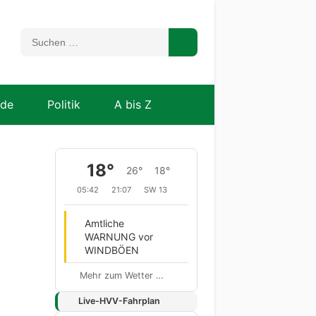
nde
Politik
A bis Z
18°
26°
18°
05:42
21:07
SW 13
Amtliche
WARNUNG vor
WINDBÖEN
Mehr zum Wetter …
Live-HVV-Fahrplan