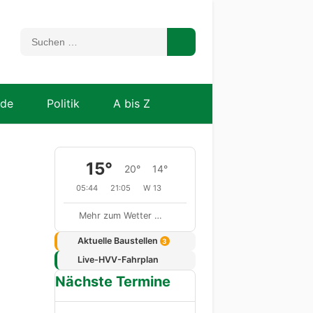
nde
Politik
A bis Z
15°
20°
14°
05:44
21:05
W 13
Mehr zum Wetter …
Aktuelle Baustellen
3
Live-HVV-Fahrplan
Nächste Termine