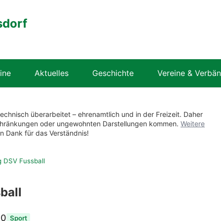
sdorf
ine
Aktuelles
Geschichte
Vereine & Verbä
technisch überarbeitet – ehrenamtlich und in der Freizeit. Daher
nschränkungen oder ungewohnten Darstellungen kommen.
Weitere
en Dank für das Verständnis!
 DSV Fussball
ball
00
Sport