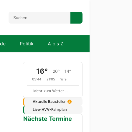
nde
Politik
A bis Z
16°
20°
14°
05:44
21:05
W 9
Mehr zum Wetter …
Aktuelle Baustellen
3
Live-HVV-Fahrplan
Nächste Termine