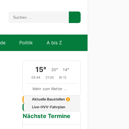
nde
Politik
A bis Z
15°
20°
14°
05:44
21:05
W 12
Mehr zum Wetter …
Aktuelle Baustellen
3
Live-HVV-Fahrplan
Nächste Termine