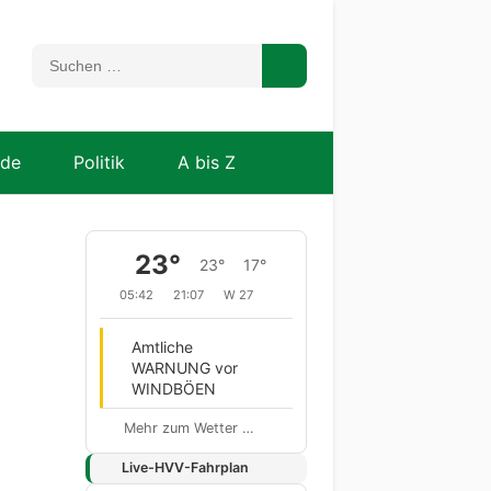
nde
Politik
A bis Z
23°
23°
17°
05:42
21:07
W 27
Amtliche
WARNUNG vor
WINDBÖEN
Mehr zum Wetter …
Live-HVV-Fahrplan