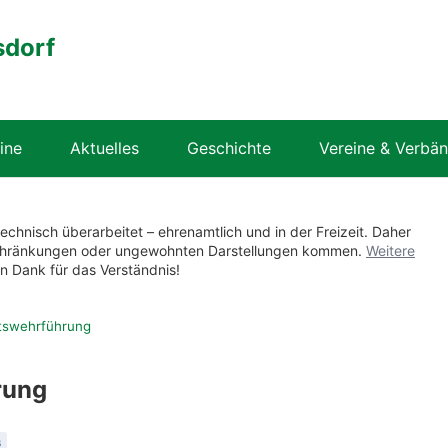
sdorf
ine
Aktuelles
Geschichte
Vereine & Verbä
technisch überarbeitet – ehrenamtlich und in der Freizeit. Daher
nschränkungen oder ungewohnten Darstellungen kommen.
Weitere
en Dank für das Verständnis!
tswehrführung
rung
s