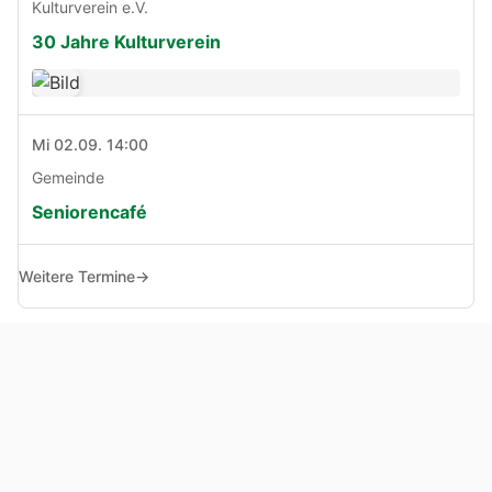
Kulturverein e.V.
30 Jahre Kulturverein
Mi 02.09. 14:00
Gemeinde
Seniorencafé
Weitere Termine
→
© Copyright 2005 - 2026
Haben Sie Anregungen, Fragen oder Kritik zu dieser Seite?
Impressum
Haftungsausschluss
Datenschutz