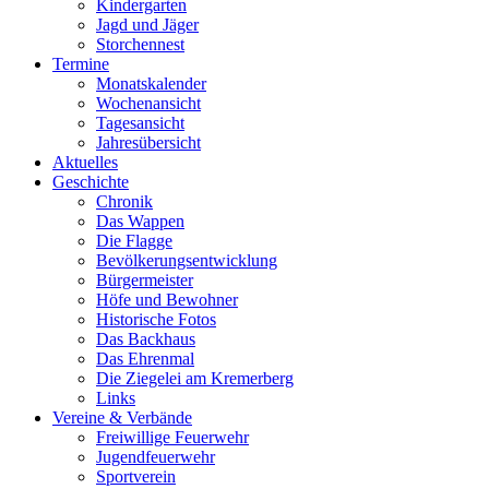
Kindergarten
Jagd und Jäger
Storchennest
Termine
Monatskalender
Wochenansicht
Tagesansicht
Jahresübersicht
Aktuelles
Geschichte
Chronik
Das Wappen
Die Flagge
Bevölkerungsentwicklung
Bürgermeister
Höfe und Bewohner
Historische Fotos
Das Backhaus
Das Ehrenmal
Die Ziegelei am Kremerberg
Links
Vereine & Verbände
Freiwillige ­Feuerwehr
Jugendfeuerwehr
Sportverein