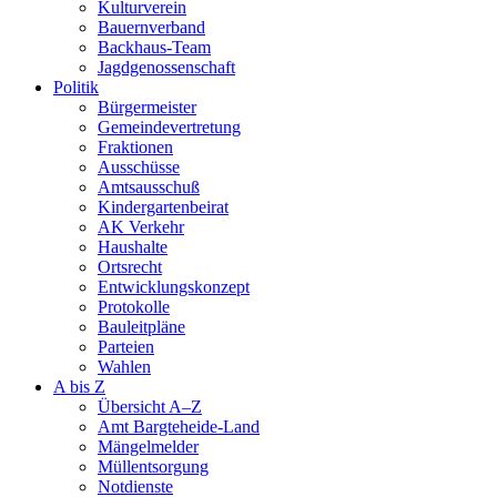
Kulturverein
Bauernverband
Backhaus-Team
Jagdgenossenschaft
Politik
Bürgermeister
Gemeindevertretung
Fraktionen
Ausschüsse
Amtsausschuß
Kindergartenbeirat
AK Verkehr
Haushalte
Ortsrecht
Entwicklungskonzept
Protokolle
Bauleitpläne
Parteien
Wahlen
A bis Z
Übersicht A–Z
Amt Bargteheide-Land
Mängelmelder
Müllentsorgung
Notdienste