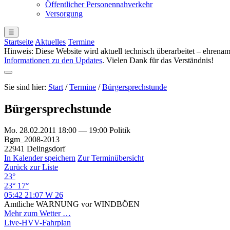
Öffentlicher Personennahverkehr
Versorgung
☰
Startseite
Aktuelles
Termine
Hinweis: Diese Website wird aktuell technisch überarbeitet – ehren
Informationen zu den Updates
. Vielen Dank für das Verständnis!
Sie sind hier:
Start
/
Termine
/
Bürgersprechstunde
Bürgersprechstunde
Mo. 28.02.2011 18:00 — 19:00
Politik
Bgm_2008-2013
22941 Delingsdorf
In Kalender speichern
Zur Terminübersicht
Zurück zur Liste
23°
23°
17°
05:42
21:07
W 26
Amtliche WARNUNG vor WINDBÖEN
Mehr zum Wetter …
Live-HVV-Fahrplan